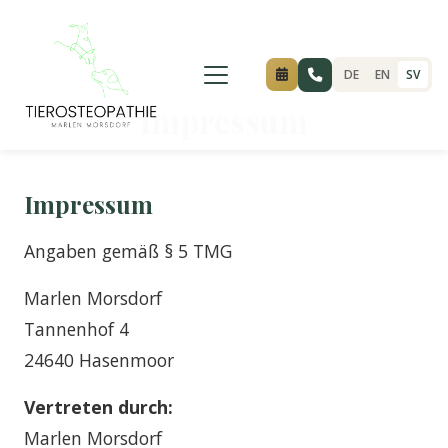
Inhalt
springen
DE
EN
SV
Impressum
Impressum
Angaben gemäß § 5 TMG
Marlen Morsdorf
Tannenhof 4
24640 Hasenmoor
Vertreten durch:
Marlen Morsdorf