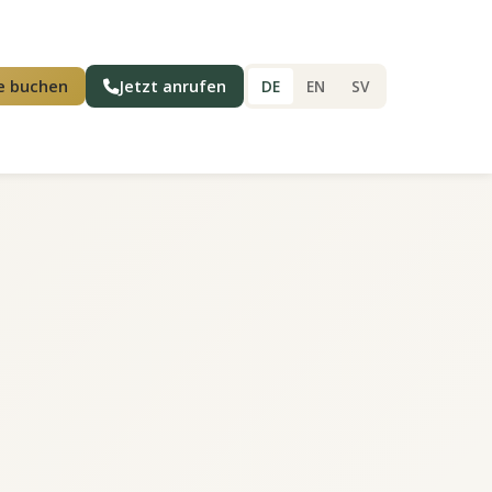
e buchen
Jetzt anrufen
DE
EN
SV