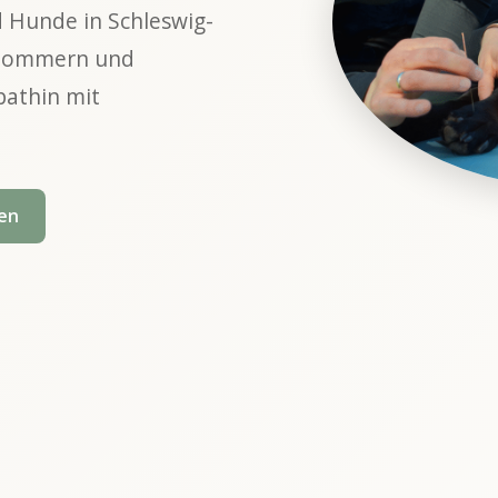
d Hunde in Schleswig-
rpommern und
pathin mit
en